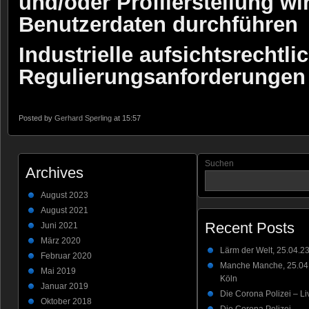
und/oder Profilerstellung wi
Benutzerdaten durchführen
Industrielle aufsichtsrechtli
Regulierungsanforderungen
Posted by
Gerhard Sperling
at 15:57
Suchen
Archives
August 2023
August 2021
Recent Posts
Juni 2021
März 2020
Lärm der Welt, 25.04.23
Februar 2020
Manche Manche, 25.04.
Mai 2019
Köln
Januar 2019
Die Corona Polizei – Li
Oktober 2018
Die Corona Polizei