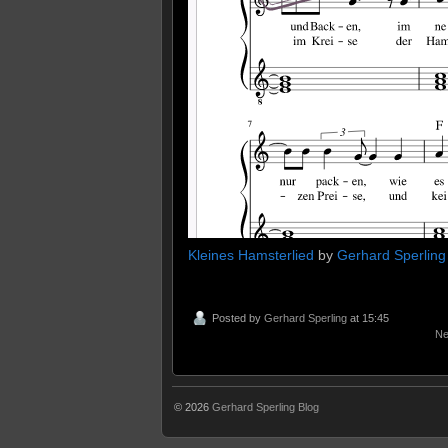
Kleines Hamsterlied
by
Gerhard Sperling
Posted by
Gerhard Sperling
at 15:45
Ne
© 2026
Gerhard Sperling Blog