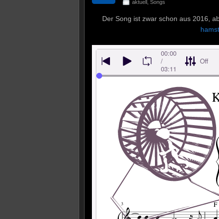
aktuell
,
Songs
Der Song ist zwar schon aus 2016, a
hamst