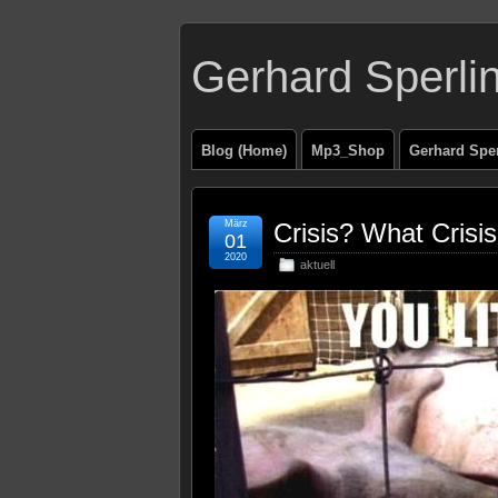
Gerhard Sperli
Blog (Home)
Mp3_Shop
Gerhard Spe
März
Crisis? What Crisi
01
2020
aktuell