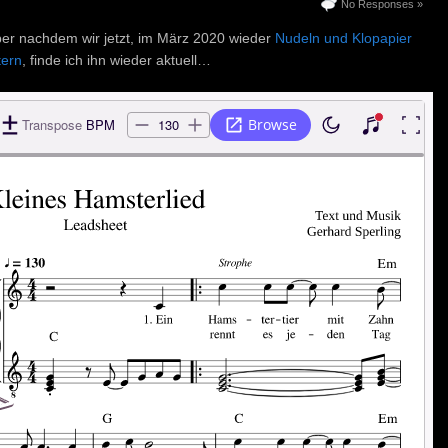
No Responses »
ber nachdem wir jetzt, im März 2020 wieder
Nudeln und Klopapier
ern
, finde ich ihn wieder aktuell…