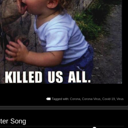
Tagged with:
Corona
,
Corona-Virus
,
Covid-19
,
Virus
ster Song