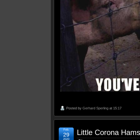
Posted by
Gerhard Sperling
at 15:17
Feb.
Little Corona Ham
29
2020