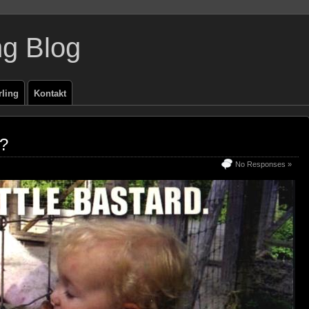
ng Blog
rling
Kontakt
s?
No Responses »