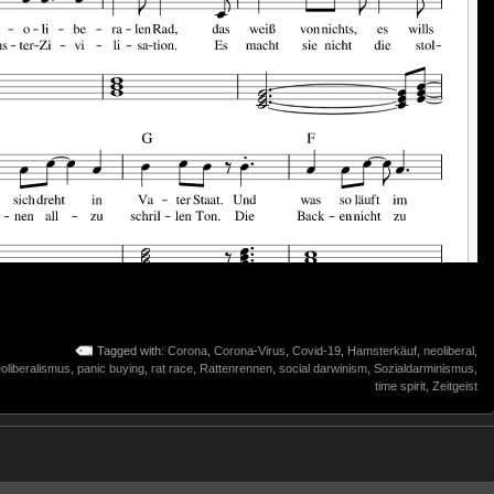
Tagged with:
Corona
,
Corona-Virus
,
Covid-19
,
Hamsterkäuf
,
neoliberal
,
oliberalismus
,
panic buying
,
rat race
,
Rattenrennen
,
social darwinism
,
Sozialdarminismus
,
time spirit
,
Zeitgeist