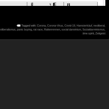
Tagged with:
Corona
,
Corona-Virus
,
Covid-19
,
Hamsterkäuf
,
neoliberal
,
oliberalismus
,
panic buying
,
rat race
,
Rattenrennen
,
social darwinism
,
Sozialdarminismus
,
time spirit
,
Zeitgeist