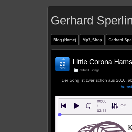
Gerhard Sperli
Blog (Home)
Mp3_Shop
Gerhard Spe
Feb.
Little Corona Ham
29
2020
aktuell
,
Songs
Der Song ist zwar schon aus 2016, a
hamst