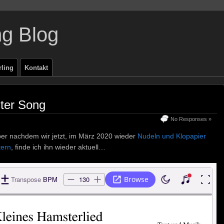
ng Blog
rling
Kontakt
ster Song
No Responses »
ber nachdem wir jetzt, im März 2020 wieder
Nudeln und Klopapier
ern
, finde ich ihn wieder aktuell…